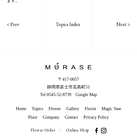
ます。
<
Prev
Topics Index
Next
>
〒417-0057
静岡県富士市瓜島町51
Tel.0545-52-8739
Google Map
Home
Topics
Flower
Gallery
Florist
Magic Vase
Place
Company
Contact
Privacy Policy
Flower Order
/
Online Shop